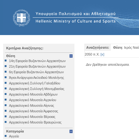
Αναζητήσατε:
Θέση
: Ιερός Να
Κριτήρια Αναζήτησης:
2050 π.Χ.
[
x
]
Θέση
14η Εφορεία Βυζαντινών Αρχαιοτήτων
Δεν βρέθηκαν αποτέλεσματα.
21η Εφορεία Βυζαντινών Αρχαιοτήτων
6η Εφορεία Βυζαντινών Αρχαιοτήτων
Άγιοι Ανάργυροι Ακλειδιού Μυτιλήνης
Αρχαιολογική Συλλογή Γαλαξιδίου
Αρχαιολογική Συλλογή Μονεμβασίας
Αρχαιολογικό Μουσείο Αβδήρων
Αρχαιολογικό Μουσείο Αγρινίου
Αρχαιολογικό Μουσείο Αίγινας
Αρχαιολογικό Μουσείο Άμφισσας
Αρχαιολογικό Μουσείο Βέροιας
Αρχαιολογικό Μουσείο Βραυρώνας
Αρχαιολογικό Μουσείο Δελφών
Κατηγορία
Αρχαιολογικό Μουσείο Ηγουμενίτσας
Αγγείο