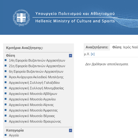
Αναζητήσατε:
Θέση
: Ιερός Να
Κριτήρια Αναζήτησης:
μ.Χ.
[
x
]
Θέση
14η Εφορεία Βυζαντινών Αρχαιοτήτων
Δεν βρέθηκαν αποτέλεσματα.
21η Εφορεία Βυζαντινών Αρχαιοτήτων
6η Εφορεία Βυζαντινών Αρχαιοτήτων
Άγιοι Ανάργυροι Ακλειδιού Μυτιλήνης
Αρχαιολογική Συλλογή Γαλαξιδίου
Αρχαιολογική Συλλογή Μονεμβασίας
Αρχαιολογικό Μουσείο Αβδήρων
Αρχαιολογικό Μουσείο Αγρινίου
Αρχαιολογικό Μουσείο Αίγινας
Αρχαιολογικό Μουσείο Άμφισσας
Αρχαιολογικό Μουσείο Βέροιας
Αρχαιολογικό Μουσείο Βραυρώνας
Αρχαιολογικό Μουσείο Δελφών
Κατηγορία
Αρχαιολογικό Μουσείο Ηγουμενίτσας
Αγγείο