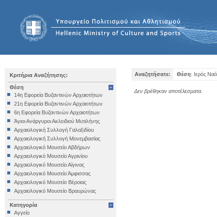
Αναζητήσατε:
Θέση
: Ιερός Να
Κριτήρια Αναζήτησης:
Θέση
Δεν βρέθηκαν αποτέλεσματα.
14η Εφορεία Βυζαντινών Αρχαιοτήτων
21η Εφορεία Βυζαντινών Αρχαιοτήτων
6η Εφορεία Βυζαντινών Αρχαιοτήτων
Άγιοι Ανάργυροι Ακλειδιού Μυτιλήνης
Αρχαιολογική Συλλογή Γαλαξιδίου
Αρχαιολογική Συλλογή Μονεμβασίας
Αρχαιολογικό Μουσείο Αβδήρων
Αρχαιολογικό Μουσείο Αγρινίου
Αρχαιολογικό Μουσείο Αίγινας
Αρχαιολογικό Μουσείο Άμφισσας
Αρχαιολογικό Μουσείο Βέροιας
Αρχαιολογικό Μουσείο Βραυρώνας
Αρχαιολογικό Μουσείο Δελφών
Κατηγορία
Αρχαιολογικό Μουσείο Ηγουμενίτσας
Αγγείο