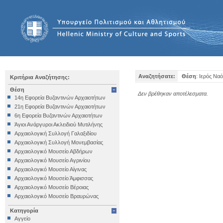
Αναζητήσατε:
Θέση
: Ιερός Να
Κριτήρια Αναζήτησης:
Θέση
Δεν βρέθηκαν αποτέλεσματα.
14η Εφορεία Βυζαντινών Αρχαιοτήτων
21η Εφορεία Βυζαντινών Αρχαιοτήτων
6η Εφορεία Βυζαντινών Αρχαιοτήτων
Άγιοι Ανάργυροι Ακλειδιού Μυτιλήνης
Αρχαιολογική Συλλογή Γαλαξιδίου
Αρχαιολογική Συλλογή Μονεμβασίας
Αρχαιολογικό Μουσείο Αβδήρων
Αρχαιολογικό Μουσείο Αγρινίου
Αρχαιολογικό Μουσείο Αίγινας
Αρχαιολογικό Μουσείο Άμφισσας
Αρχαιολογικό Μουσείο Βέροιας
Αρχαιολογικό Μουσείο Βραυρώνας
Αρχαιολογικό Μουσείο Δελφών
Κατηγορία
Αρχαιολογικό Μουσείο Ηγουμενίτσας
Αγγείο