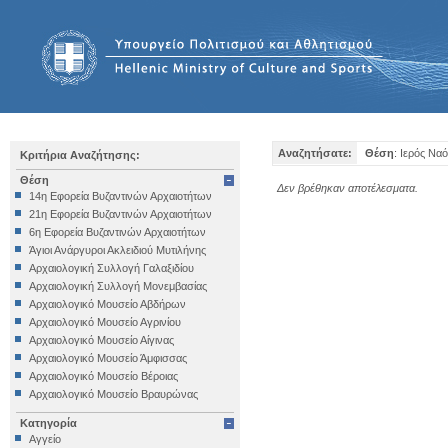
Αναζητήσατε:
Θέση
: Ιερός Να
Κριτήρια Αναζήτησης:
Θέση
Δεν βρέθηκαν αποτέλεσματα.
14η Εφορεία Βυζαντινών Αρχαιοτήτων
21η Εφορεία Βυζαντινών Αρχαιοτήτων
6η Εφορεία Βυζαντινών Αρχαιοτήτων
Άγιοι Ανάργυροι Ακλειδιού Μυτιλήνης
Αρχαιολογική Συλλογή Γαλαξιδίου
Αρχαιολογική Συλλογή Μονεμβασίας
Αρχαιολογικό Μουσείο Αβδήρων
Αρχαιολογικό Μουσείο Αγρινίου
Αρχαιολογικό Μουσείο Αίγινας
Αρχαιολογικό Μουσείο Άμφισσας
Αρχαιολογικό Μουσείο Βέροιας
Αρχαιολογικό Μουσείο Βραυρώνας
Αρχαιολογικό Μουσείο Δελφών
Κατηγορία
Αρχαιολογικό Μουσείο Ηγουμενίτσας
Αγγείο