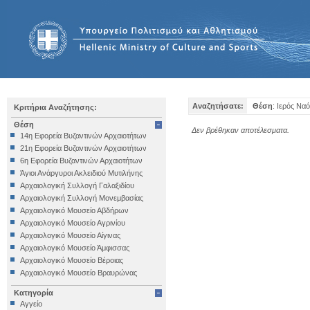
Αναζητήσατε:
Θέση
: Ιερός Να
Κριτήρια Αναζήτησης:
Θέση
Δεν βρέθηκαν αποτέλεσματα.
14η Εφορεία Βυζαντινών Αρχαιοτήτων
21η Εφορεία Βυζαντινών Αρχαιοτήτων
6η Εφορεία Βυζαντινών Αρχαιοτήτων
Άγιοι Ανάργυροι Ακλειδιού Μυτιλήνης
Αρχαιολογική Συλλογή Γαλαξιδίου
Αρχαιολογική Συλλογή Μονεμβασίας
Αρχαιολογικό Μουσείο Αβδήρων
Αρχαιολογικό Μουσείο Αγρινίου
Αρχαιολογικό Μουσείο Αίγινας
Αρχαιολογικό Μουσείο Άμφισσας
Αρχαιολογικό Μουσείο Βέροιας
Αρχαιολογικό Μουσείο Βραυρώνας
Αρχαιολογικό Μουσείο Δελφών
Κατηγορία
Αρχαιολογικό Μουσείο Ηγουμενίτσας
Αγγείο