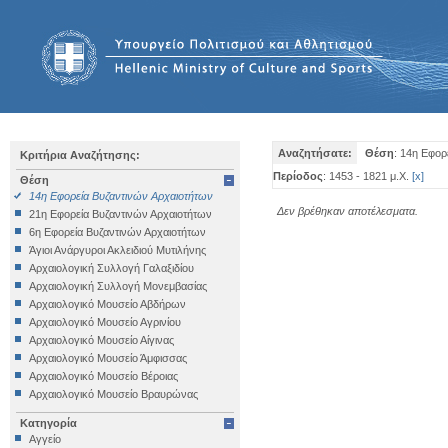
Αναζητήσατε:
Θέση
: 14η Εφορ
Κριτήρια Αναζήτησης:
Περίοδος
: 1453 - 1821 μ.Χ.
[
x
]
Θέση
14η Εφορεία Βυζαντινών Αρχαιοτήτων
Δεν βρέθηκαν αποτέλεσματα.
21η Εφορεία Βυζαντινών Αρχαιοτήτων
6η Εφορεία Βυζαντινών Αρχαιοτήτων
Άγιοι Ανάργυροι Ακλειδιού Μυτιλήνης
Αρχαιολογική Συλλογή Γαλαξιδίου
Αρχαιολογική Συλλογή Μονεμβασίας
Αρχαιολογικό Μουσείο Αβδήρων
Αρχαιολογικό Μουσείο Αγρινίου
Αρχαιολογικό Μουσείο Αίγινας
Αρχαιολογικό Μουσείο Άμφισσας
Αρχαιολογικό Μουσείο Βέροιας
Αρχαιολογικό Μουσείο Βραυρώνας
Αρχαιολογικό Μουσείο Δελφών
Κατηγορία
Αρχαιολογικό Μουσείο Ηγουμενίτσας
Αγγείο