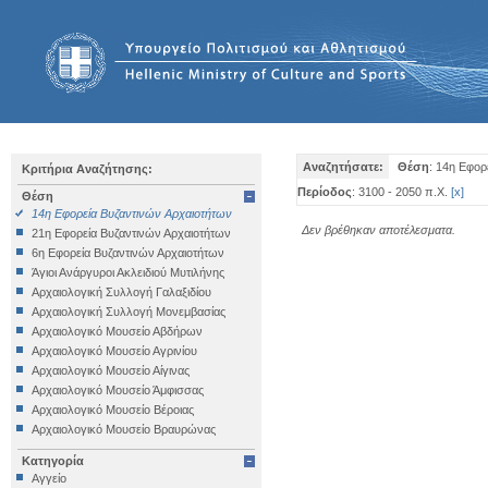
Αναζητήσατε:
Θέση
: 14η Εφορ
Κριτήρια Αναζήτησης:
Περίοδος
: 3100 - 2050 π.Χ.
[
x
]
Θέση
14η Εφορεία Βυζαντινών Αρχαιοτήτων
Δεν βρέθηκαν αποτέλεσματα.
21η Εφορεία Βυζαντινών Αρχαιοτήτων
6η Εφορεία Βυζαντινών Αρχαιοτήτων
Άγιοι Ανάργυροι Ακλειδιού Μυτιλήνης
Αρχαιολογική Συλλογή Γαλαξιδίου
Αρχαιολογική Συλλογή Μονεμβασίας
Αρχαιολογικό Μουσείο Αβδήρων
Αρχαιολογικό Μουσείο Αγρινίου
Αρχαιολογικό Μουσείο Αίγινας
Αρχαιολογικό Μουσείο Άμφισσας
Αρχαιολογικό Μουσείο Βέροιας
Αρχαιολογικό Μουσείο Βραυρώνας
Αρχαιολογικό Μουσείο Δελφών
Κατηγορία
Αρχαιολογικό Μουσείο Ηγουμενίτσας
Αγγείο