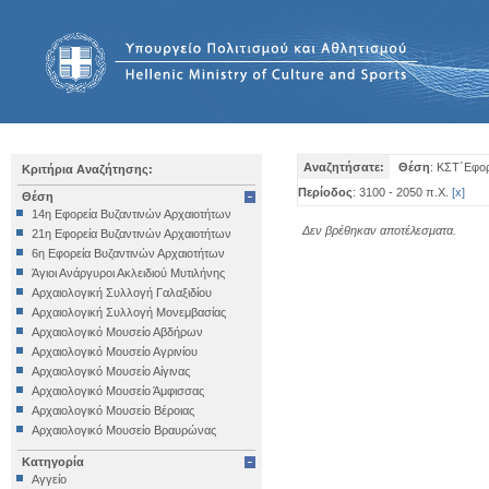
Αναζητήσατε:
Θέση
: ΚΣΤ΄Εφορ
Κριτήρια Αναζήτησης:
Περίοδος
: 3100 - 2050 π.Χ.
[
x
]
Θέση
14η Εφορεία Βυζαντινών Αρχαιοτήτων
Δεν βρέθηκαν αποτέλεσματα.
21η Εφορεία Βυζαντινών Αρχαιοτήτων
6η Εφορεία Βυζαντινών Αρχαιοτήτων
Άγιοι Ανάργυροι Ακλειδιού Μυτιλήνης
Αρχαιολογική Συλλογή Γαλαξιδίου
Αρχαιολογική Συλλογή Μονεμβασίας
Αρχαιολογικό Μουσείο Αβδήρων
Αρχαιολογικό Μουσείο Αγρινίου
Αρχαιολογικό Μουσείο Αίγινας
Αρχαιολογικό Μουσείο Άμφισσας
Αρχαιολογικό Μουσείο Βέροιας
Αρχαιολογικό Μουσείο Βραυρώνας
Αρχαιολογικό Μουσείο Δελφών
Κατηγορία
Αρχαιολογικό Μουσείο Ηγουμενίτσας
Αγγείο