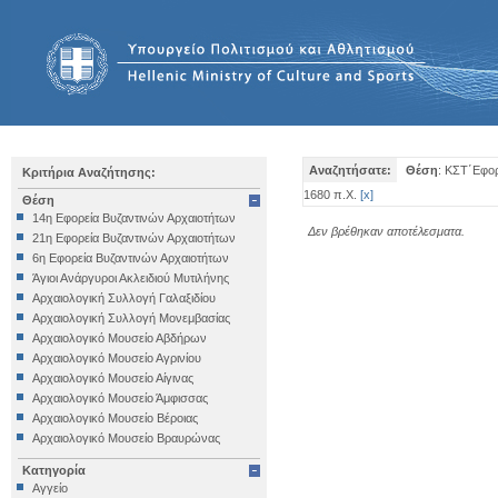
Αναζητήσατε:
Θέση
: ΚΣΤ΄Εφορ
Κριτήρια Αναζήτησης:
1680 π.Χ.
[
x
]
Θέση
14η Εφορεία Βυζαντινών Αρχαιοτήτων
Δεν βρέθηκαν αποτέλεσματα.
21η Εφορεία Βυζαντινών Αρχαιοτήτων
6η Εφορεία Βυζαντινών Αρχαιοτήτων
Άγιοι Ανάργυροι Ακλειδιού Μυτιλήνης
Αρχαιολογική Συλλογή Γαλαξιδίου
Αρχαιολογική Συλλογή Μονεμβασίας
Αρχαιολογικό Μουσείο Αβδήρων
Αρχαιολογικό Μουσείο Αγρινίου
Αρχαιολογικό Μουσείο Αίγινας
Αρχαιολογικό Μουσείο Άμφισσας
Αρχαιολογικό Μουσείο Βέροιας
Αρχαιολογικό Μουσείο Βραυρώνας
Αρχαιολογικό Μουσείο Δελφών
Κατηγορία
Αρχαιολογικό Μουσείο Ηγουμενίτσας
Αγγείο