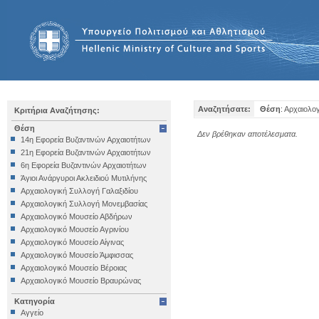
Αναζητήσατε:
Θέση
: Αρχαιολο
Κριτήρια Αναζήτησης:
Θέση
Δεν βρέθηκαν αποτέλεσματα.
14η Εφορεία Βυζαντινών Αρχαιοτήτων
21η Εφορεία Βυζαντινών Αρχαιοτήτων
6η Εφορεία Βυζαντινών Αρχαιοτήτων
Άγιοι Ανάργυροι Ακλειδιού Μυτιλήνης
Αρχαιολογική Συλλογή Γαλαξιδίου
Αρχαιολογική Συλλογή Μονεμβασίας
Αρχαιολογικό Μουσείο Αβδήρων
Αρχαιολογικό Μουσείο Αγρινίου
Αρχαιολογικό Μουσείο Αίγινας
Αρχαιολογικό Μουσείο Άμφισσας
Αρχαιολογικό Μουσείο Βέροιας
Αρχαιολογικό Μουσείο Βραυρώνας
Αρχαιολογικό Μουσείο Δελφών
Κατηγορία
Αρχαιολογικό Μουσείο Ηγουμενίτσας
Αγγείο