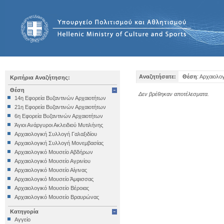
Αναζητήσατε:
Θέση
: Αρχαιολο
Κριτήρια Αναζήτησης:
Θέση
Δεν βρέθηκαν αποτέλεσματα.
14η Εφορεία Βυζαντινών Αρχαιοτήτων
21η Εφορεία Βυζαντινών Αρχαιοτήτων
6η Εφορεία Βυζαντινών Αρχαιοτήτων
Άγιοι Ανάργυροι Ακλειδιού Μυτιλήνης
Αρχαιολογική Συλλογή Γαλαξιδίου
Αρχαιολογική Συλλογή Μονεμβασίας
Αρχαιολογικό Μουσείο Αβδήρων
Αρχαιολογικό Μουσείο Αγρινίου
Αρχαιολογικό Μουσείο Αίγινας
Αρχαιολογικό Μουσείο Άμφισσας
Αρχαιολογικό Μουσείο Βέροιας
Αρχαιολογικό Μουσείο Βραυρώνας
Αρχαιολογικό Μουσείο Δελφών
Κατηγορία
Αρχαιολογικό Μουσείο Ηγουμενίτσας
Αγγείο