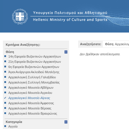
Αναζητήσατε:
Θέση
: Αρχαιολο
Κριτήρια Αναζήτησης:
Θέση
Δεν βρέθηκαν αποτέλεσματα.
14η Εφορεία Βυζαντινών Αρχαιοτήτων
21η Εφορεία Βυζαντινών Αρχαιοτήτων
6η Εφορεία Βυζαντινών Αρχαιοτήτων
Άγιοι Ανάργυροι Ακλειδιού Μυτιλήνης
Αρχαιολογική Συλλογή Γαλαξιδίου
Αρχαιολογική Συλλογή Μονεμβασίας
Αρχαιολογικό Μουσείο Αβδήρων
Αρχαιολογικό Μουσείο Αγρινίου
Αρχαιολογικό Μουσείο Αίγινας
Αρχαιολογικό Μουσείο Άμφισσας
Αρχαιολογικό Μουσείο Βέροιας
Αρχαιολογικό Μουσείο Βραυρώνας
Αρχαιολογικό Μουσείο Δελφών
Κατηγορία
Αρχαιολογικό Μουσείο Ηγουμενίτσας
Αγγείο