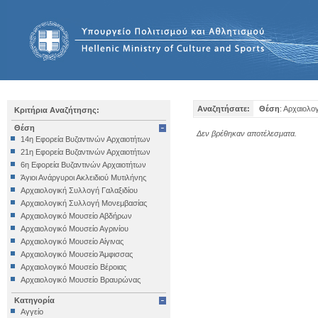
Αναζητήσατε:
Θέση
: Αρχαιολ
Κριτήρια Αναζήτησης:
Θέση
Δεν βρέθηκαν αποτέλεσματα.
14η Εφορεία Βυζαντινών Αρχαιοτήτων
21η Εφορεία Βυζαντινών Αρχαιοτήτων
6η Εφορεία Βυζαντινών Αρχαιοτήτων
Άγιοι Ανάργυροι Ακλειδιού Μυτιλήνης
Αρχαιολογική Συλλογή Γαλαξιδίου
Αρχαιολογική Συλλογή Μονεμβασίας
Αρχαιολογικό Μουσείο Αβδήρων
Αρχαιολογικό Μουσείο Αγρινίου
Αρχαιολογικό Μουσείο Αίγινας
Αρχαιολογικό Μουσείο Άμφισσας
Αρχαιολογικό Μουσείο Βέροιας
Αρχαιολογικό Μουσείο Βραυρώνας
Αρχαιολογικό Μουσείο Δελφών
Κατηγορία
Αρχαιολογικό Μουσείο Ηγουμενίτσας
Αγγείο