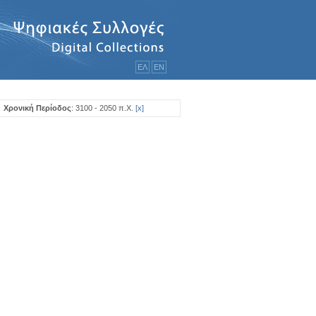
ΕΛ
ΕΝ
Χρονική Περίοδος
: 3100 - 2050 π.Χ.
[
x
]