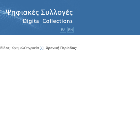
ΕΛ
ΕΝ
Είδος
: Χρωμολιθογραφία
[
x
]
Χρονική Περίοδος
: