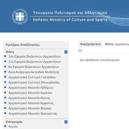
Αναζητήσατε:
Θέση
: Αρχαιολ
Κριτήρια Αναζήτησης:
[
x
]
Θέση
14η Εφορεία Βυζαντινών Αρχαιοτήτων
Δεν βρέθηκαν αποτέλεσματα.
21η Εφορεία Βυζαντινών Αρχαιοτήτων
6η Εφορεία Βυζαντινών Αρχαιοτήτων
Άγιοι Ανάργυροι Ακλειδιού Μυτιλήνης
Αρχαιολογική Συλλογή Γαλαξιδίου
Αρχαιολογική Συλλογή Μονεμβασίας
Αρχαιολογικό Μουσείο Αβδήρων
Αρχαιολογικό Μουσείο Αγρινίου
Αρχαιολογικό Μουσείο Αίγινας
Αρχαιολογικό Μουσείο Άμφισσας
Αρχαιολογικό Μουσείο Βέροιας
Αρχαιολογικό Μουσείο Βραυρώνας
Αρχαιολογικό Μουσείο Δελφών
Κατηγορία
Αρχαιολογικό Μουσείο Ηγουμενίτσας
Αγγείο