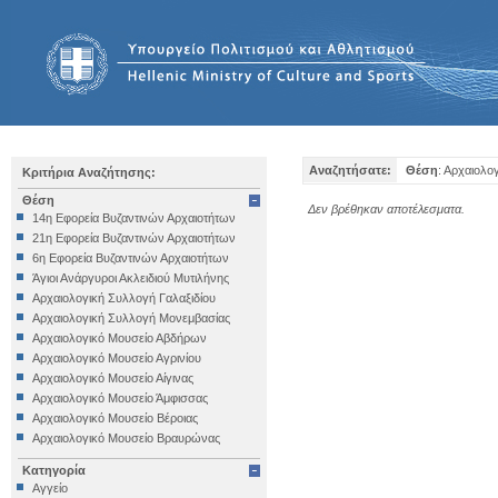
Αναζητήσατε:
Θέση
: Αρχαιολ
Κριτήρια Αναζήτησης:
Θέση
Δεν βρέθηκαν αποτέλεσματα.
14η Εφορεία Βυζαντινών Αρχαιοτήτων
21η Εφορεία Βυζαντινών Αρχαιοτήτων
6η Εφορεία Βυζαντινών Αρχαιοτήτων
Άγιοι Ανάργυροι Ακλειδιού Μυτιλήνης
Αρχαιολογική Συλλογή Γαλαξιδίου
Αρχαιολογική Συλλογή Μονεμβασίας
Αρχαιολογικό Μουσείο Αβδήρων
Αρχαιολογικό Μουσείο Αγρινίου
Αρχαιολογικό Μουσείο Αίγινας
Αρχαιολογικό Μουσείο Άμφισσας
Αρχαιολογικό Μουσείο Βέροιας
Αρχαιολογικό Μουσείο Βραυρώνας
Αρχαιολογικό Μουσείο Δελφών
Κατηγορία
Αρχαιολογικό Μουσείο Ηγουμενίτσας
Αγγείο