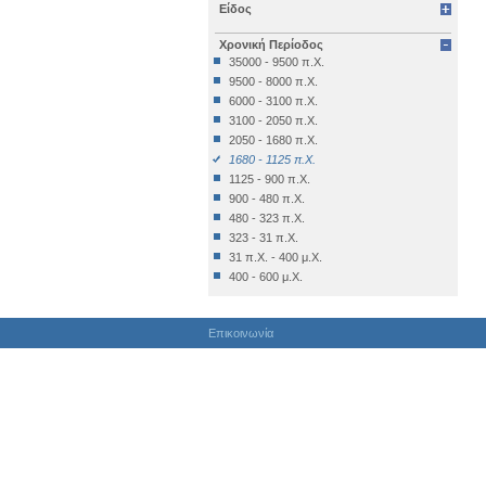
Είδος
Επιγραφή Δημόσια
Επιγραφή Θρησκευτική
Χρονική Περίοδος
Επιγραφή Ιδιωτική
35000 - 9500 π.Χ.
Έπιπλο
9500 - 8000 π.Χ.
Εργαλείο
6000 - 3100 π.Χ.
Έργο Γραπτού Λόγου
3100 - 2050 π.Χ.
Έργο Γραπτού Λόγου (Θρησκευτικό)
2050 - 1680 π.Χ.
Έργο Διακοσμητικό
1680 - 1125 π.Χ.
Εργο Ζωγραφικό
1125 - 900 π.Χ.
Έργο Ζωγραφικό
900 - 480 π.Χ.
Έργο Ζωγραφικό - Κατασκευή
480 - 323 π.Χ.
Έργο Κοροπλαστικής
323 - 31 π.Χ.
Έργο Μεταλλοτεχνίας
31 π.Χ. - 400 μ.Χ.
Έργο Μικροπλαστικής
400 - 600 μ.Χ.
Έργο Μικροτεχνίας
600 - 1024 μ.Χ.
Έργο Πλαστικής
1024 - 1453 μ.Χ.
Έργο Χρυσοκεντητικής
Επικοινωνία
1453 - 1821 μ.Χ.
Έργο ψηφιδωτό
1821 - 1900 μ.Χ.
Έργο Ψηφιδωτό
1900 μ.Χ. - σήμερα
Κατάλοιπo Διατροφής
Κατάλοιπο Επεξεργασίας
Κατασκευή
Κινητά Διάφορα
Κινητό Εκτός Κατατάξεως
Κόσμημα