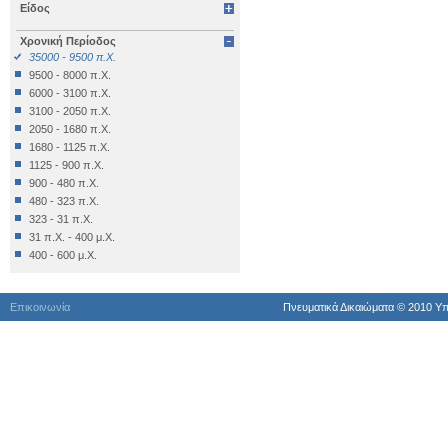
Είδος
Επιγραφή Δημόσια
Επιγραφή Θρησκευτική
Χρονική Περίοδος
Επιγραφή Ιδιωτική
35000 - 9500 π.Χ.
Έπιπλο
9500 - 8000 π.Χ.
Εργαλείο
6000 - 3100 π.Χ.
Έργο Γραπτού Λόγου
3100 - 2050 π.Χ.
Έργο Γραπτού Λόγου (Θρησκευτικό)
2050 - 1680 π.Χ.
Έργο Διακοσμητικό
1680 - 1125 π.Χ.
Εργο Ζωγραφικό
1125 - 900 π.Χ.
Έργο Ζωγραφικό
900 - 480 π.Χ.
Έργο Ζωγραφικό - Κατασκευή
480 - 323 π.Χ.
Έργο Κοροπλαστικής
323 - 31 π.Χ.
Έργο Μεταλλοτεχνίας
31 π.Χ. - 400 μ.Χ.
Έργο Μικροπλαστικής
400 - 600 μ.Χ.
Έργο Μικροτεχνίας
600 - 1024 μ.Χ.
Έργο Πλαστικής
1024 - 1453 μ.Χ.
Έργο Χρυσοκεντητικής
Επικοινωνία
Πνευματικά Δικαιώματα © 2010 Yπ
1453 - 1821 μ.Χ.
Έργο ψηφιδωτό
1821 - 1900 μ.Χ.
Έργο Ψηφιδωτό
1900 μ.Χ. - σήμερα
Κατάλοιπo Διατροφής
Κατάλοιπο Επεξεργασίας
Κατασκευή
Κινητά Διάφορα
Κινητό Εκτός Κατατάξεως
Κόσμημα