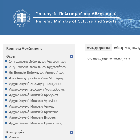
Αναζητήσατε:
Θέση
: Αρχαιολο
Κριτήρια Αναζήτησης:
Θέση
Δεν βρέθηκαν αποτέλεσματα.
14η Εφορεία Βυζαντινών Αρχαιοτήτων
21η Εφορεία Βυζαντινών Αρχαιοτήτων
6η Εφορεία Βυζαντινών Αρχαιοτήτων
Άγιοι Ανάργυροι Ακλειδιού Μυτιλήνης
Αρχαιολογική Συλλογή Γαλαξιδίου
Αρχαιολογική Συλλογή Μονεμβασίας
Αρχαιολογικό Μουσείο Αβδήρων
Αρχαιολογικό Μουσείο Αγρινίου
Αρχαιολογικό Μουσείο Αίγινας
Αρχαιολογικό Μουσείο Άμφισσας
Αρχαιολογικό Μουσείο Βέροιας
Αρχαιολογικό Μουσείο Βραυρώνας
Αρχαιολογικό Μουσείο Δελφών
Κατηγορία
Αρχαιολογικό Μουσείο Ηγουμενίτσας
Αγγείο