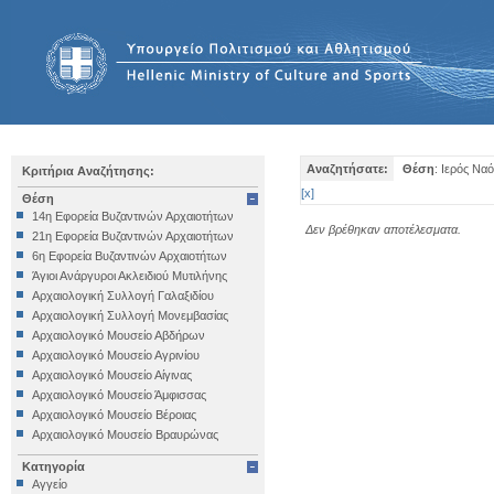
Αναζητήσατε:
Θέση
: Ιερός Ν
Κριτήρια Αναζήτησης:
[
x
]
Θέση
14η Εφορεία Βυζαντινών Αρχαιοτήτων
Δεν βρέθηκαν αποτέλεσματα.
21η Εφορεία Βυζαντινών Αρχαιοτήτων
6η Εφορεία Βυζαντινών Αρχαιοτήτων
Άγιοι Ανάργυροι Ακλειδιού Μυτιλήνης
Αρχαιολογική Συλλογή Γαλαξιδίου
Αρχαιολογική Συλλογή Μονεμβασίας
Αρχαιολογικό Μουσείο Αβδήρων
Αρχαιολογικό Μουσείο Αγρινίου
Αρχαιολογικό Μουσείο Αίγινας
Αρχαιολογικό Μουσείο Άμφισσας
Αρχαιολογικό Μουσείο Βέροιας
Αρχαιολογικό Μουσείο Βραυρώνας
Αρχαιολογικό Μουσείο Δελφών
Κατηγορία
Αρχαιολογικό Μουσείο Ηγουμενίτσας
Αγγείο