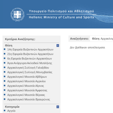
Αναζητήσατε:
Θέση
: Αρχαιολο
Κριτήρια Αναζήτησης:
Θέση
Δεν βρέθηκαν αποτέλεσματα.
14η Εφορεία Βυζαντινών Αρχαιοτήτων
21η Εφορεία Βυζαντινών Αρχαιοτήτων
6η Εφορεία Βυζαντινών Αρχαιοτήτων
Άγιοι Ανάργυροι Ακλειδιού Μυτιλήνης
Αρχαιολογική Συλλογή Γαλαξιδίου
Αρχαιολογική Συλλογή Μονεμβασίας
Αρχαιολογικό Μουσείο Αβδήρων
Αρχαιολογικό Μουσείο Αγρινίου
Αρχαιολογικό Μουσείο Αίγινας
Αρχαιολογικό Μουσείο Άμφισσας
Αρχαιολογικό Μουσείο Βέροιας
Αρχαιολογικό Μουσείο Βραυρώνας
Αρχαιολογικό Μουσείο Δελφών
Κατηγορία
Αρχαιολογικό Μουσείο Ηγουμενίτσας
Αγγείο