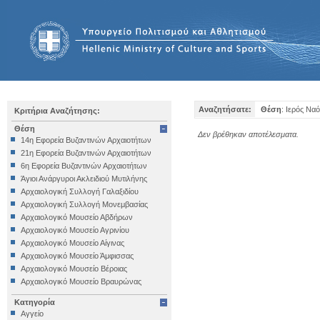
Αναζητήσατε:
Θέση
: Ιερός Ναό
Κριτήρια Αναζήτησης:
Θέση
Δεν βρέθηκαν αποτέλεσματα.
14η Εφορεία Βυζαντινών Αρχαιοτήτων
21η Εφορεία Βυζαντινών Αρχαιοτήτων
6η Εφορεία Βυζαντινών Αρχαιοτήτων
Άγιοι Ανάργυροι Ακλειδιού Μυτιλήνης
Αρχαιολογική Συλλογή Γαλαξιδίου
Αρχαιολογική Συλλογή Μονεμβασίας
Αρχαιολογικό Μουσείο Αβδήρων
Αρχαιολογικό Μουσείο Αγρινίου
Αρχαιολογικό Μουσείο Αίγινας
Αρχαιολογικό Μουσείο Άμφισσας
Αρχαιολογικό Μουσείο Βέροιας
Αρχαιολογικό Μουσείο Βραυρώνας
Αρχαιολογικό Μουσείο Δελφών
Κατηγορία
Αρχαιολογικό Μουσείο Ηγουμενίτσας
Αγγείο