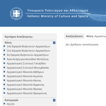
Αναζητήσατε:
Θέση
: Αρχαιολο
Κριτήρια Αναζήτησης:
Θέση
Δεν βρέθηκαν αποτέλεσματα.
14η Εφορεία Βυζαντινών Αρχαιοτήτων
21η Εφορεία Βυζαντινών Αρχαιοτήτων
6η Εφορεία Βυζαντινών Αρχαιοτήτων
Άγιοι Ανάργυροι Ακλειδιού Μυτιλήνης
Αρχαιολογική Συλλογή Γαλαξιδίου
Αρχαιολογική Συλλογή Μονεμβασίας
Αρχαιολογικό Μουσείο Αβδήρων
Αρχαιολογικό Μουσείο Αγρινίου
Αρχαιολογικό Μουσείο Αίγινας
Αρχαιολογικό Μουσείο Άμφισσας
Αρχαιολογικό Μουσείο Βέροιας
Αρχαιολογικό Μουσείο Βραυρώνας
Αρχαιολογικό Μουσείο Δελφών
Κατηγορία
Αρχαιολογικό Μουσείο Ηγουμενίτσας
Αγγείο