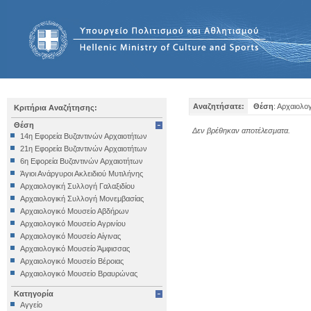
Αναζητήσατε:
Θέση
: Αρχαιολο
Κριτήρια Αναζήτησης:
Θέση
Δεν βρέθηκαν αποτέλεσματα.
14η Εφορεία Βυζαντινών Αρχαιοτήτων
21η Εφορεία Βυζαντινών Αρχαιοτήτων
6η Εφορεία Βυζαντινών Αρχαιοτήτων
Άγιοι Ανάργυροι Ακλειδιού Μυτιλήνης
Αρχαιολογική Συλλογή Γαλαξιδίου
Αρχαιολογική Συλλογή Μονεμβασίας
Αρχαιολογικό Μουσείο Αβδήρων
Αρχαιολογικό Μουσείο Αγρινίου
Αρχαιολογικό Μουσείο Αίγινας
Αρχαιολογικό Μουσείο Άμφισσας
Αρχαιολογικό Μουσείο Βέροιας
Αρχαιολογικό Μουσείο Βραυρώνας
Αρχαιολογικό Μουσείο Δελφών
Κατηγορία
Αρχαιολογικό Μουσείο Ηγουμενίτσας
Αγγείο