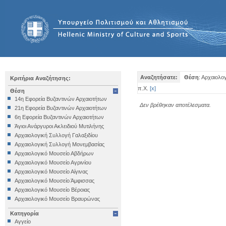
Αναζητήσατε:
Θέση
: Αρχαιολο
Κριτήρια Αναζήτησης:
π.Χ.
[
x
]
Θέση
14η Εφορεία Βυζαντινών Αρχαιοτήτων
Δεν βρέθηκαν αποτέλεσματα.
21η Εφορεία Βυζαντινών Αρχαιοτήτων
6η Εφορεία Βυζαντινών Αρχαιοτήτων
Άγιοι Ανάργυροι Ακλειδιού Μυτιλήνης
Αρχαιολογική Συλλογή Γαλαξιδίου
Αρχαιολογική Συλλογή Μονεμβασίας
Αρχαιολογικό Μουσείο Αβδήρων
Αρχαιολογικό Μουσείο Αγρινίου
Αρχαιολογικό Μουσείο Αίγινας
Αρχαιολογικό Μουσείο Άμφισσας
Αρχαιολογικό Μουσείο Βέροιας
Αρχαιολογικό Μουσείο Βραυρώνας
Αρχαιολογικό Μουσείο Δελφών
Κατηγορία
Αρχαιολογικό Μουσείο Ηγουμενίτσας
Αγγείο