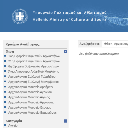
Αναζητήσατε:
Θέση
: Αρχαιολο
Κριτήρια Αναζήτησης:
Θέση
Δεν βρέθηκαν αποτέλεσματα.
14η Εφορεία Βυζαντινών Αρχαιοτήτων
21η Εφορεία Βυζαντινών Αρχαιοτήτων
6η Εφορεία Βυζαντινών Αρχαιοτήτων
Άγιοι Ανάργυροι Ακλειδιού Μυτιλήνης
Αρχαιολογική Συλλογή Γαλαξιδίου
Αρχαιολογική Συλλογή Μονεμβασίας
Αρχαιολογικό Μουσείο Αβδήρων
Αρχαιολογικό Μουσείο Αγρινίου
Αρχαιολογικό Μουσείο Αίγινας
Αρχαιολογικό Μουσείο Άμφισσας
Αρχαιολογικό Μουσείο Βέροιας
Αρχαιολογικό Μουσείο Βραυρώνας
Αρχαιολογικό Μουσείο Δελφών
Κατηγορία
Αρχαιολογικό Μουσείο Ηγουμενίτσας
Αγγείο