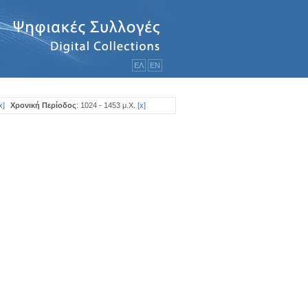
ΕΛ
ΕΝ
x
]
Χρονική Περίοδος
: 1024 - 1453 μ.Χ.
[
x
]