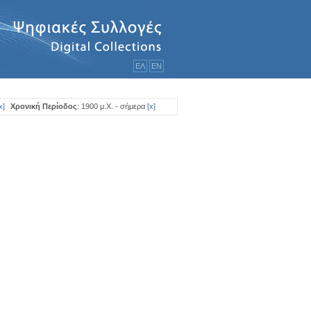
ΕΛ
ΕΝ
x
]
Χρονική Περίοδος
: 1900 μ.Χ. - σήμερα
[
x
]