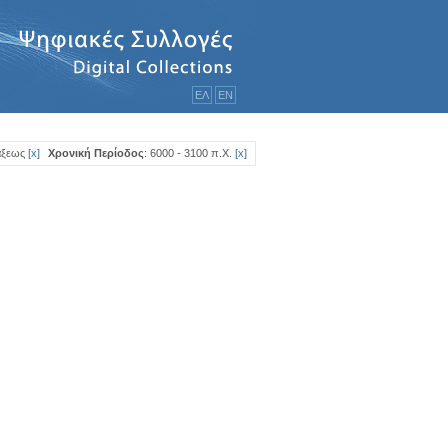
ΕΛ
ΕΝ
άξεως
[
x
]
Χρονική Περίοδος
: 6000 - 3100 π.Χ.
[
x
]