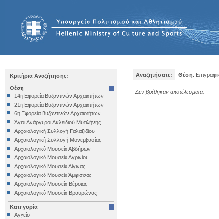
Αναζητήσατε:
Θέση
: Επιγραφι
Κριτήρια Αναζήτησης:
Θέση
Δεν βρέθηκαν αποτέλεσματα.
14η Εφορεία Βυζαντινών Αρχαιοτήτων
21η Εφορεία Βυζαντινών Αρχαιοτήτων
6η Εφορεία Βυζαντινών Αρχαιοτήτων
Άγιοι Ανάργυροι Ακλειδιού Μυτιλήνης
Αρχαιολογική Συλλογή Γαλαξιδίου
Αρχαιολογική Συλλογή Μονεμβασίας
Αρχαιολογικό Μουσείο Αβδήρων
Αρχαιολογικό Μουσείο Αγρινίου
Αρχαιολογικό Μουσείο Αίγινας
Αρχαιολογικό Μουσείο Άμφισσας
Αρχαιολογικό Μουσείο Βέροιας
Αρχαιολογικό Μουσείο Βραυρώνας
Αρχαιολογικό Μουσείο Δελφών
Κατηγορία
Αρχαιολογικό Μουσείο Ηγουμενίτσας
Αγγείο