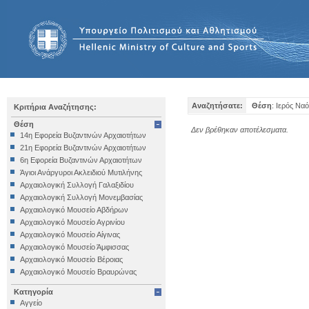
Αναζητήσατε:
Θέση
: Ιερός Ν
Κριτήρια Αναζήτησης:
Θέση
Δεν βρέθηκαν αποτέλεσματα.
14η Εφορεία Βυζαντινών Αρχαιοτήτων
21η Εφορεία Βυζαντινών Αρχαιοτήτων
6η Εφορεία Βυζαντινών Αρχαιοτήτων
Άγιοι Ανάργυροι Ακλειδιού Μυτιλήνης
Αρχαιολογική Συλλογή Γαλαξιδίου
Αρχαιολογική Συλλογή Μονεμβασίας
Αρχαιολογικό Μουσείο Αβδήρων
Αρχαιολογικό Μουσείο Αγρινίου
Αρχαιολογικό Μουσείο Αίγινας
Αρχαιολογικό Μουσείο Άμφισσας
Αρχαιολογικό Μουσείο Βέροιας
Αρχαιολογικό Μουσείο Βραυρώνας
Αρχαιολογικό Μουσείο Δελφών
Κατηγορία
Αρχαιολογικό Μουσείο Ηγουμενίτσας
Αγγείο