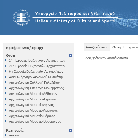
Αναζητήσατε:
Θέση
: Επιγραφι
Κριτήρια Αναζήτησης:
Θέση
Δεν βρέθηκαν αποτέλεσματα.
14η Εφορεία Βυζαντινών Αρχαιοτήτων
21η Εφορεία Βυζαντινών Αρχαιοτήτων
6η Εφορεία Βυζαντινών Αρχαιοτήτων
Άγιοι Ανάργυροι Ακλειδιού Μυτιλήνης
Αρχαιολογική Συλλογή Γαλαξιδίου
Αρχαιολογική Συλλογή Μονεμβασίας
Αρχαιολογικό Μουσείο Αβδήρων
Αρχαιολογικό Μουσείο Αγρινίου
Αρχαιολογικό Μουσείο Αίγινας
Αρχαιολογικό Μουσείο Άμφισσας
Αρχαιολογικό Μουσείο Βέροιας
Αρχαιολογικό Μουσείο Βραυρώνας
Αρχαιολογικό Μουσείο Δελφών
Κατηγορία
Αρχαιολογικό Μουσείο Ηγουμενίτσας
Αγγείο