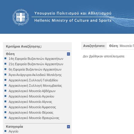
Αναζητήσατε:
Θέση
: Μουσείο
Κριτήρια Αναζήτησης:
Θέση
Δεν βρέθηκαν αποτέλεσματα.
14η Εφορεία Βυζαντινών Αρχαιοτήτων
21η Εφορεία Βυζαντινών Αρχαιοτήτων
6η Εφορεία Βυζαντινών Αρχαιοτήτων
Άγιοι Ανάργυροι Ακλειδιού Μυτιλήνης
Αρχαιολογική Συλλογή Γαλαξιδίου
Αρχαιολογική Συλλογή Μονεμβασίας
Αρχαιολογικό Μουσείο Αβδήρων
Αρχαιολογικό Μουσείο Αγρινίου
Αρχαιολογικό Μουσείο Αίγινας
Αρχαιολογικό Μουσείο Άμφισσας
Αρχαιολογικό Μουσείο Βέροιας
Αρχαιολογικό Μουσείο Βραυρώνας
Αρχαιολογικό Μουσείο Δελφών
Κατηγορία
Αρχαιολογικό Μουσείο Ηγουμενίτσας
Αγγείο