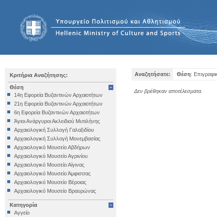
Αναζητήσατε:
Θέση
: Επιγραφι
Κριτήρια Αναζήτησης:
Θέση
Δεν βρέθηκαν αποτέλεσματα.
14η Εφορεία Βυζαντινών Αρχαιοτήτων
21η Εφορεία Βυζαντινών Αρχαιοτήτων
6η Εφορεία Βυζαντινών Αρχαιοτήτων
Άγιοι Ανάργυροι Ακλειδιού Μυτιλήνης
Αρχαιολογική Συλλογή Γαλαξιδίου
Αρχαιολογική Συλλογή Μονεμβασίας
Αρχαιολογικό Μουσείο Αβδήρων
Αρχαιολογικό Μουσείο Αγρινίου
Αρχαιολογικό Μουσείο Αίγινας
Αρχαιολογικό Μουσείο Άμφισσας
Αρχαιολογικό Μουσείο Βέροιας
Αρχαιολογικό Μουσείο Βραυρώνας
Αρχαιολογικό Μουσείο Δελφών
Κατηγορία
Αρχαιολογικό Μουσείο Ηγουμενίτσας
Αγγείο