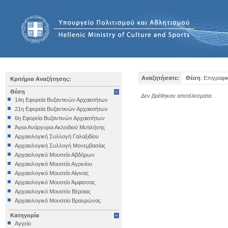
Αναζητήσατε:
Θέση
: Επιγραφι
Κριτήρια Αναζήτησης:
Θέση
Δεν βρέθηκαν αποτέλεσματα.
14η Εφορεία Βυζαντινών Αρχαιοτήτων
21η Εφορεία Βυζαντινών Αρχαιοτήτων
6η Εφορεία Βυζαντινών Αρχαιοτήτων
Άγιοι Ανάργυροι Ακλειδιού Μυτιλήνης
Αρχαιολογική Συλλογή Γαλαξιδίου
Αρχαιολογική Συλλογή Μονεμβασίας
Αρχαιολογικό Μουσείο Αβδήρων
Αρχαιολογικό Μουσείο Αγρινίου
Αρχαιολογικό Μουσείο Αίγινας
Αρχαιολογικό Μουσείο Άμφισσας
Αρχαιολογικό Μουσείο Βέροιας
Αρχαιολογικό Μουσείο Βραυρώνας
Αρχαιολογικό Μουσείο Δελφών
Κατηγορία
Αρχαιολογικό Μουσείο Ηγουμενίτσας
Αγγείο