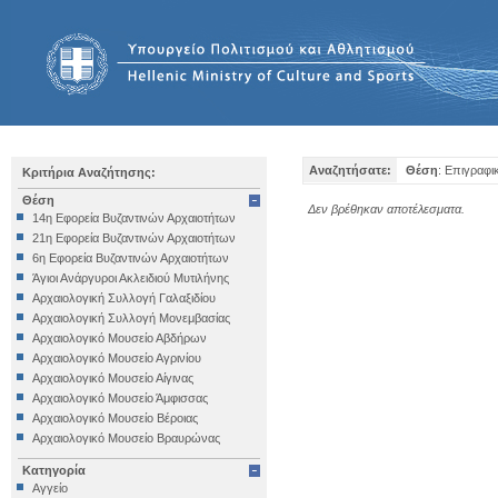
Αναζητήσατε:
Θέση
: Επιγραφι
Κριτήρια Αναζήτησης:
Θέση
Δεν βρέθηκαν αποτέλεσματα.
14η Εφορεία Βυζαντινών Αρχαιοτήτων
21η Εφορεία Βυζαντινών Αρχαιοτήτων
6η Εφορεία Βυζαντινών Αρχαιοτήτων
Άγιοι Ανάργυροι Ακλειδιού Μυτιλήνης
Αρχαιολογική Συλλογή Γαλαξιδίου
Αρχαιολογική Συλλογή Μονεμβασίας
Αρχαιολογικό Μουσείο Αβδήρων
Αρχαιολογικό Μουσείο Αγρινίου
Αρχαιολογικό Μουσείο Αίγινας
Αρχαιολογικό Μουσείο Άμφισσας
Αρχαιολογικό Μουσείο Βέροιας
Αρχαιολογικό Μουσείο Βραυρώνας
Αρχαιολογικό Μουσείο Δελφών
Κατηγορία
Αρχαιολογικό Μουσείο Ηγουμενίτσας
Αγγείο