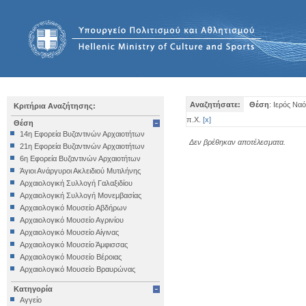
Αναζητήσατε:
Θέση
: Ιερός Να
Κριτήρια Αναζήτησης:
π.Χ.
[
x
]
Θέση
14η Εφορεία Βυζαντινών Αρχαιοτήτων
Δεν βρέθηκαν αποτέλεσματα.
21η Εφορεία Βυζαντινών Αρχαιοτήτων
6η Εφορεία Βυζαντινών Αρχαιοτήτων
Άγιοι Ανάργυροι Ακλειδιού Μυτιλήνης
Αρχαιολογική Συλλογή Γαλαξιδίου
Αρχαιολογική Συλλογή Μονεμβασίας
Αρχαιολογικό Μουσείο Αβδήρων
Αρχαιολογικό Μουσείο Αγρινίου
Αρχαιολογικό Μουσείο Αίγινας
Αρχαιολογικό Μουσείο Άμφισσας
Αρχαιολογικό Μουσείο Βέροιας
Αρχαιολογικό Μουσείο Βραυρώνας
Αρχαιολογικό Μουσείο Δελφών
Κατηγορία
Αρχαιολογικό Μουσείο Ηγουμενίτσας
Αγγείο