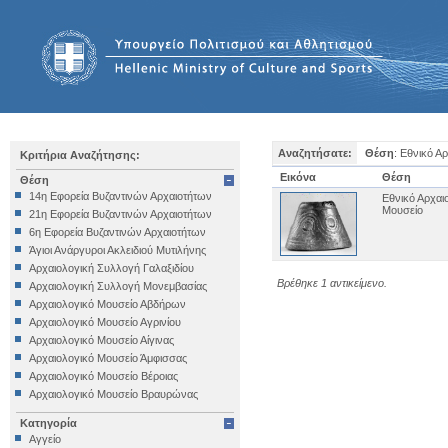
Αναζητήσατε:
Θέση
: Εθνικό Α
Κριτήρια Αναζήτησης:
Εικόνα
Θέση
Θέση
14η Εφορεία Βυζαντινών Αρχαιοτήτων
Εθνικό Αρχαι
Μουσείο
21η Εφορεία Βυζαντινών Αρχαιοτήτων
6η Εφορεία Βυζαντινών Αρχαιοτήτων
Άγιοι Ανάργυροι Ακλειδιού Μυτιλήνης
Αρχαιολογική Συλλογή Γαλαξιδίου
Βρέθηκε 1 αντικείμενο.
Αρχαιολογική Συλλογή Μονεμβασίας
Αρχαιολογικό Μουσείο Αβδήρων
Αρχαιολογικό Μουσείο Αγρινίου
Αρχαιολογικό Μουσείο Αίγινας
Αρχαιολογικό Μουσείο Άμφισσας
Αρχαιολογικό Μουσείο Βέροιας
Αρχαιολογικό Μουσείο Βραυρώνας
Αρχαιολογικό Μουσείο Δελφών
Κατηγορία
Αρχαιολογικό Μουσείο Ηγουμενίτσας
Αγγείο