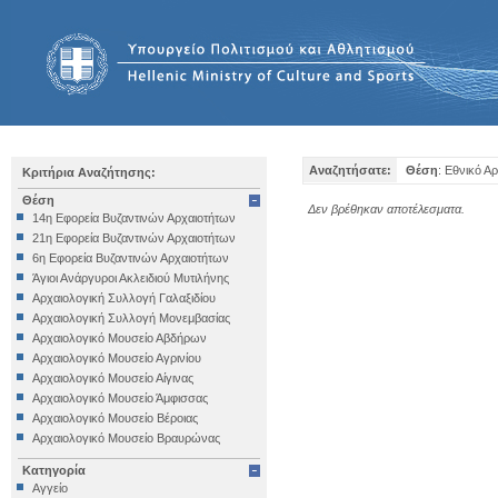
Αναζητήσατε:
Θέση
: Εθνικό Α
Κριτήρια Αναζήτησης:
Θέση
Δεν βρέθηκαν αποτέλεσματα.
14η Εφορεία Βυζαντινών Αρχαιοτήτων
21η Εφορεία Βυζαντινών Αρχαιοτήτων
6η Εφορεία Βυζαντινών Αρχαιοτήτων
Άγιοι Ανάργυροι Ακλειδιού Μυτιλήνης
Αρχαιολογική Συλλογή Γαλαξιδίου
Αρχαιολογική Συλλογή Μονεμβασίας
Αρχαιολογικό Μουσείο Αβδήρων
Αρχαιολογικό Μουσείο Αγρινίου
Αρχαιολογικό Μουσείο Αίγινας
Αρχαιολογικό Μουσείο Άμφισσας
Αρχαιολογικό Μουσείο Βέροιας
Αρχαιολογικό Μουσείο Βραυρώνας
Αρχαιολογικό Μουσείο Δελφών
Κατηγορία
Αρχαιολογικό Μουσείο Ηγουμενίτσας
Αγγείο