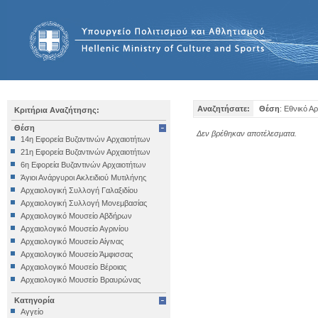
Αναζητήσατε:
Θέση
: Εθνικό Α
Κριτήρια Αναζήτησης:
Θέση
Δεν βρέθηκαν αποτέλεσματα.
14η Εφορεία Βυζαντινών Αρχαιοτήτων
21η Εφορεία Βυζαντινών Αρχαιοτήτων
6η Εφορεία Βυζαντινών Αρχαιοτήτων
Άγιοι Ανάργυροι Ακλειδιού Μυτιλήνης
Αρχαιολογική Συλλογή Γαλαξιδίου
Αρχαιολογική Συλλογή Μονεμβασίας
Αρχαιολογικό Μουσείο Αβδήρων
Αρχαιολογικό Μουσείο Αγρινίου
Αρχαιολογικό Μουσείο Αίγινας
Αρχαιολογικό Μουσείο Άμφισσας
Αρχαιολογικό Μουσείο Βέροιας
Αρχαιολογικό Μουσείο Βραυρώνας
Αρχαιολογικό Μουσείο Δελφών
Κατηγορία
Αρχαιολογικό Μουσείο Ηγουμενίτσας
Αγγείο