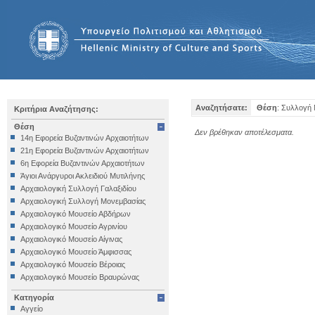
Αναζητήσατε:
Θέση
: Συλλογή 
Κριτήρια Αναζήτησης:
Θέση
Δεν βρέθηκαν αποτέλεσματα.
14η Εφορεία Βυζαντινών Αρχαιοτήτων
21η Εφορεία Βυζαντινών Αρχαιοτήτων
6η Εφορεία Βυζαντινών Αρχαιοτήτων
Άγιοι Ανάργυροι Ακλειδιού Μυτιλήνης
Αρχαιολογική Συλλογή Γαλαξιδίου
Αρχαιολογική Συλλογή Μονεμβασίας
Αρχαιολογικό Μουσείο Αβδήρων
Αρχαιολογικό Μουσείο Αγρινίου
Αρχαιολογικό Μουσείο Αίγινας
Αρχαιολογικό Μουσείο Άμφισσας
Αρχαιολογικό Μουσείο Βέροιας
Αρχαιολογικό Μουσείο Βραυρώνας
Αρχαιολογικό Μουσείο Δελφών
Κατηγορία
Αρχαιολογικό Μουσείο Ηγουμενίτσας
Αγγείο