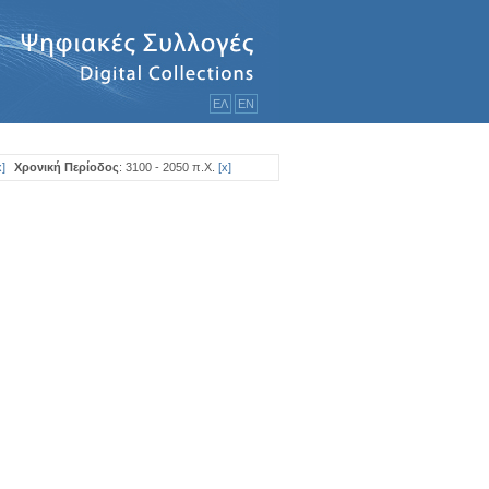
ΕΛ
ΕΝ
x
]
Χρονική Περίοδος
: 3100 - 2050 π.Χ.
[
x
]