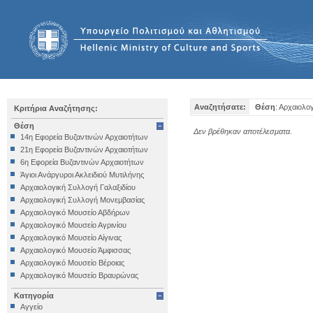
Αναζητήσατε:
Θέση
: Αρχαιολο
Κριτήρια Αναζήτησης:
Θέση
Δεν βρέθηκαν αποτέλεσματα.
14η Εφορεία Βυζαντινών Αρχαιοτήτων
21η Εφορεία Βυζαντινών Αρχαιοτήτων
6η Εφορεία Βυζαντινών Αρχαιοτήτων
Άγιοι Ανάργυροι Ακλειδιού Μυτιλήνης
Αρχαιολογική Συλλογή Γαλαξιδίου
Αρχαιολογική Συλλογή Μονεμβασίας
Αρχαιολογικό Μουσείο Αβδήρων
Αρχαιολογικό Μουσείο Αγρινίου
Αρχαιολογικό Μουσείο Αίγινας
Αρχαιολογικό Μουσείο Άμφισσας
Αρχαιολογικό Μουσείο Βέροιας
Αρχαιολογικό Μουσείο Βραυρώνας
Αρχαιολογικό Μουσείο Δελφών
Κατηγορία
Αρχαιολογικό Μουσείο Ηγουμενίτσας
Αγγείο