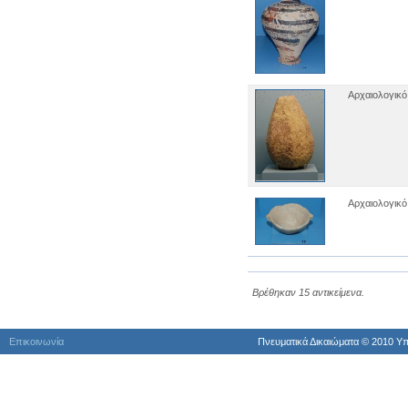
Ιερός Κοιμήσεως Δαμανδρίου Λέσβου
Ιερός Ναός Αγίας Βαρβάρας Παμφίλων
Ιερός Ναός Αγίας Μαρίνας
Ιερός Ναός Αγίας Τριάδος Σιγρίου
Ιερός Ναός Αγίου Αθανασίου Μυτιλήνης
(Μητροπολιτικός)
Αρχαιολογικό
Ιερός Ναός Αγίου Αντωνίου Τριγώνα
Ιερός Ναός Αγίου Βασιλείου Μόριας
Ιερός Ναός Αγίου Βασιλείου Μόριας
Λέσβου
Ιερός Ναός Αγίου Γεωργίου Αληφαντών
Ιερός Ναός Αγίου Γεωργίου Πολιχνίτου
Ιερός Ναός Αγίου Δημητρίου Άγρας Λέσβου
Αρχαιολογικό
Ιερός Ναός Αγίου Θεράποντα Μυτιλήνης
Ιερός Ναός Αγίου Παντελεήμονος
Μυτιλήνης
Ιερός Ναός Αγίου Παντελεήμονος
Περάματος
Ιερός Ναός Αγίου Προκοπίου Ιππείου
Βρέθηκαν 15 αντικείμενα.
Λέσβου
Ιερός Ναός Αγίου Συμεών Μυτιλήνης
Ιερός Ναός Αγίων Αποστόλων Μυτιλήνης
Επικοινωνία
Πνευματικά Δικαιώματα © 2010 Yπ
Ιερός Ναός Αγίων Θεοδώρων Μυτιλήνης
Ιερός Ναός Ευαγγελισμού της Θεοτόκου
Ακλειδιού
Ιερός Ναός Θεολόγου Νάπης
Ιερός Ναός Θεοτόκου Ερεσού