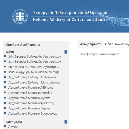
Αναζητήσατε:
Θέση
: Αρχαιολο
Κριτήρια Αναζήτησης:
Θέση
Δεν βρέθηκαν αποτέλεσματα.
14η Εφορεία Βυζαντινών Αρχαιοτήτων
21η Εφορεία Βυζαντινών Αρχαιοτήτων
6η Εφορεία Βυζαντινών Αρχαιοτήτων
Άγιοι Ανάργυροι Ακλειδιού Μυτιλήνης
Αρχαιολογική Συλλογή Γαλαξιδίου
Αρχαιολογική Συλλογή Μονεμβασίας
Αρχαιολογικό Μουσείο Αβδήρων
Αρχαιολογικό Μουσείο Αγρινίου
Αρχαιολογικό Μουσείο Αίγινας
Αρχαιολογικό Μουσείο Άμφισσας
Αρχαιολογικό Μουσείο Βέροιας
Αρχαιολογικό Μουσείο Βραυρώνας
Αρχαιολογικό Μουσείο Δελφών
Κατηγορία
Αρχαιολογικό Μουσείο Ηγουμενίτσας
Αγγείο