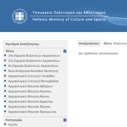
Αναζητήσατε:
Θέση
: Βυζαντινό
Κριτήρια Αναζήτησης:
Θέση
Δεν βρέθηκαν αποτέλεσματα.
14η Εφορεία Βυζαντινών Αρχαιοτήτων
21η Εφορεία Βυζαντινών Αρχαιοτήτων
6η Εφορεία Βυζαντινών Αρχαιοτήτων
Άγιοι Ανάργυροι Ακλειδιού Μυτιλήνης
Αρχαιολογική Συλλογή Γαλαξιδίου
Αρχαιολογική Συλλογή Μονεμβασίας
Αρχαιολογικό Μουσείο Αβδήρων
Αρχαιολογικό Μουσείο Αγρινίου
Αρχαιολογικό Μουσείο Αίγινας
Αρχαιολογικό Μουσείο Άμφισσας
Αρχαιολογικό Μουσείο Βέροιας
Αρχαιολογικό Μουσείο Βραυρώνας
Αρχαιολογικό Μουσείο Δελφών
Κατηγορία
Αρχαιολογικό Μουσείο Ηγουμενίτσας
Αγγείο