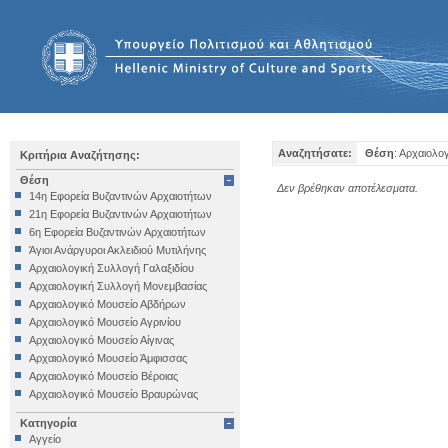
Αναζητήσατε:
Θέση
: Αρχαιολο
Κριτήρια Αναζήτησης:
Θέση
Δεν βρέθηκαν αποτέλεσματα.
14η Εφορεία Βυζαντινών Αρχαιοτήτων
21η Εφορεία Βυζαντινών Αρχαιοτήτων
6η Εφορεία Βυζαντινών Αρχαιοτήτων
Άγιοι Ανάργυροι Ακλειδιού Μυτιλήνης
Αρχαιολογική Συλλογή Γαλαξιδίου
Αρχαιολογική Συλλογή Μονεμβασίας
Αρχαιολογικό Μουσείο Αβδήρων
Αρχαιολογικό Μουσείο Αγρινίου
Αρχαιολογικό Μουσείο Αίγινας
Αρχαιολογικό Μουσείο Άμφισσας
Αρχαιολογικό Μουσείο Βέροιας
Αρχαιολογικό Μουσείο Βραυρώνας
Αρχαιολογικό Μουσείο Δελφών
Κατηγορία
Αρχαιολογικό Μουσείο Ηγουμενίτσας
Αγγείο