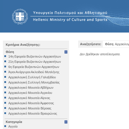
Αναζητήσατε:
Θέση
: Αρχαιολο
Κριτήρια Αναζήτησης:
Θέση
Δεν βρέθηκαν αποτέλεσματα.
14η Εφορεία Βυζαντινών Αρχαιοτήτων
21η Εφορεία Βυζαντινών Αρχαιοτήτων
6η Εφορεία Βυζαντινών Αρχαιοτήτων
Άγιοι Ανάργυροι Ακλειδιού Μυτιλήνης
Αρχαιολογική Συλλογή Γαλαξιδίου
Αρχαιολογική Συλλογή Μονεμβασίας
Αρχαιολογικό Μουσείο Αβδήρων
Αρχαιολογικό Μουσείο Αγρινίου
Αρχαιολογικό Μουσείο Αίγινας
Αρχαιολογικό Μουσείο Άμφισσας
Αρχαιολογικό Μουσείο Βέροιας
Αρχαιολογικό Μουσείο Βραυρώνας
Αρχαιολογικό Μουσείο Δελφών
Κατηγορία
Αρχαιολογικό Μουσείο Ηγουμενίτσας
Αγγείο